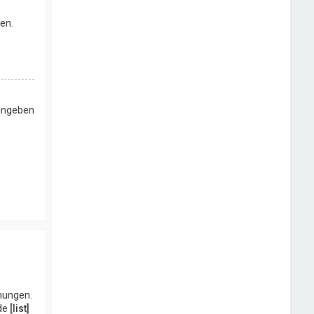
en.
eingeben
chungen.
nde
[list]