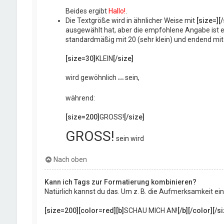
Beides ergibt
Hallo!
.
Die Textgröße wird in ähnlicher Weise mit
[size=][/
ausgewählt hat, aber die empfohlene Angabe ist e
standardmäßig mit 20 (sehr klein) und endend mit 
[size=30]
KLEIN
[/size]
wird gewöhnlich
sein,
KLEIN
während:
[size=200]
GROSS!
[/size]
GROSS!
sein wird
Nach oben
Kann ich Tags zur Formatierung kombinieren?
Natürlich kannst du das. Um z. B. die Aufmerksamkeit ei
[size=200][color=red][b]
SCHAU MICH AN!
[/b][/color][/s