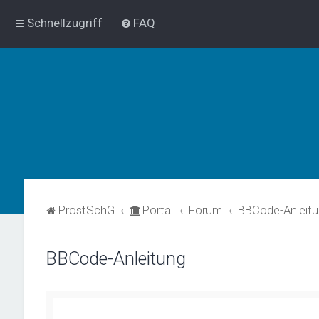
Schnellzugriff
FAQ
ProstSchG
Portal
Forum
BBCode-Anleit
BBCode-Anleitung