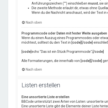
Anführungszeichen ("") einschließen
musst
, sie s
Die zweite Methode erlaubt dir, etwas ohne Quella
Wenn du die Nachricht anschaust, wird der Text in
Nach oben
Programmcode oder Daten mit fester Weite ausgeben
Wenn du einen Auszug eines Programmcodes oder etwas an
möchtest, solltest du den Text in
[code][/code]
einschließ
[code]
echo "Das ist ein Stück Programmcode";
[/code]
Alle Formatierungen, die innerhalb von
[code][/code]
gen
Nach oben
Listen erstellen
Eine unsortierte Liste erstellen
BBCode unterstützt zwei Arten von Listen: unsortierte un
Eine unsortierte Liste gibt die Elemente deiner Liste h