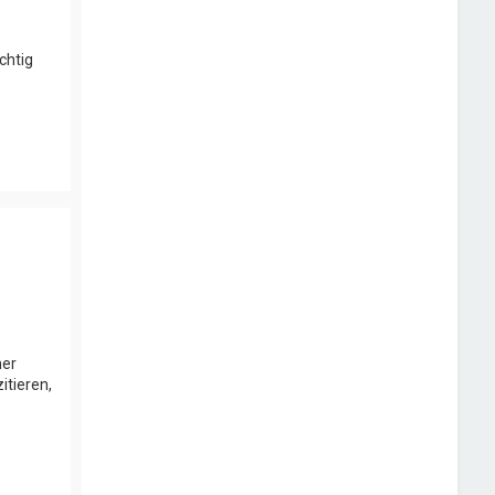
chtig
ner
itieren,