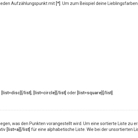
ne jeden Aufzählungspunkt mit
[*]
. Um zum Beispiel deine Lieblingsfarben
:
[list=disc][/list]
,
[list=circle][/list]
oder
[list=square][/list]
.
tzulegen, was den Punkten vorangestellt wird. Um eine sortierte Liste zu er
ativ
[list=a][/list]
für eine alphabetische Liste. Wie bei der unsortierten Li