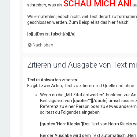
SCHAU MICH AN!
schreiben, was als
au
Wir empfehlen jedoch nicht, viel Text derart zu formatiere
geschlossen werden. Zum Beispiel ist das hier falsch:
[b][u]
Das ist falsch
[/b][/u]
Nach oben
Zitieren und Ausgabe von Text mit
Text in Antworten zitieren
Es gibt zwei Arten, Text zu zitieren: mit Quelle und ohne.
Wenn du die „Mit Zitat antworten“-Funktion zur Ant
Beitragstext von
[quote=""][/quote]
umschlossen zu
Referenz zu einer Person oder zu etwas anderem vo
solltest du Folgendes eingeben:
[quote="Herr Klecks"]
Der Text von Herrn Klecks w
Bei der Ausgabe wird dem Text automatisch „Herr 