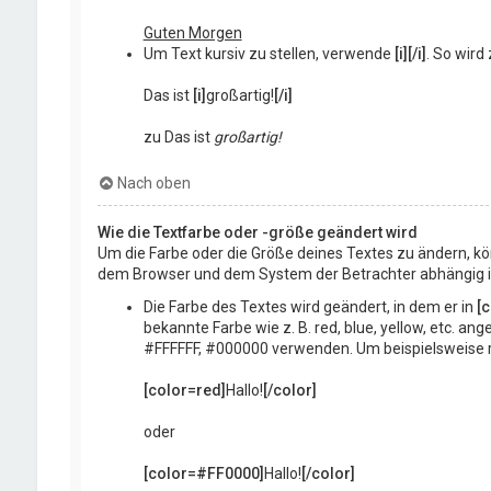
Guten Morgen
Um Text kursiv zu stellen, verwende
[i][/i]
. So wird 
Das ist
[i]
großartig!
[/i]
zu Das ist
großartig!
Nach oben
Wie die Textfarbe oder -größe geändert wird
Um die Farbe oder die Größe deines Textes zu ändern, kö
dem Browser und dem System der Betrachter abhängig ist,
Die Farbe des Textes wird geändert, in dem er in
[c
bekannte Farbe wie z. B. red, blue, yellow, etc. a
#FFFFFF, #000000 verwenden. Um beispielsweise ro
[color=red]
Hallo!
[/color]
oder
[color=#FF0000]
Hallo!
[/color]