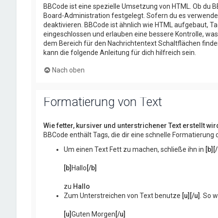
BBCode ist eine spezielle Umsetzung von HTML. Ob du B
Board-Administration festgelegt. Sofern du es verwenden
deaktivieren. BBCode ist ähnlich wie HTML aufgebaut, Tag
eingeschlossen und erlauben eine bessere Kontrolle, wa
dem Bereich für den Nachrichtentext Schaltflächen find
kann die folgende Anleitung für dich hilfreich sein.
Nach oben
Formatierung von Text
Wie fetter, kursiver und unterstrichener Text erstellt wir
BBCode enthält Tags, die dir eine schnelle Formatierun
Um einen Text Fett zu machen, schließe ihn in
[b][
[b]
Hallo
[/b]
zu
Hallo
Zum Unterstreichen von Text benutze
[u][/u]
. So w
[u]
Guten Morgen
[/u]