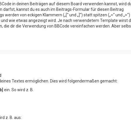
BCode in deinen Beiträgen auf diesem Board verwenden kannst, wird du
 darfst, kannst du es auch im Beitrags-Formular für diesen Beitrag
s werden von eckigen Klammern („[“ und „]“) statt spitzen („<“ und „>“)
s und wie etwas angezeigt wird. Je nach verwendetem Template wirst d
en, die dir die Verwendung von BBCode vereinfachen werden. Aber selb
d
g deines Textes ermöglichen. Dies wird folgendermaßen gemacht:
/b]
ein. So wird z. B.
ird z. B. aus: