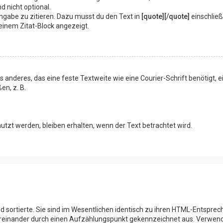
ind nicht optional.
ngabe zu zitieren. Dazu musst du den Text in
[quote][/quote]
einschließ
 einem Zitat-Block angezeigt.
deres, das eine feste Textweite wie eine Courier-Schrift benötigt, 
en, z. B.
utzt werden, bleiben erhalten, wenn der Text betrachtet wird.
d sortierte. Sie sind im Wesentlichen identisch zu ihren HTML-Entspre
intereinander durch einen Aufzählungspunkt gekennzeichnet aus. Verwe