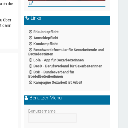
rch die
Links
u über
st dann
Erlaubnispflicht
Anmeldepflicht
Kondompflicht
Beschwerdeformular für Sexarbeitende und
Betriebsstätten
Lola - App für SexarbeiterInnen
BesD - Berufsverband für SexarbeiterInnen
BSD - Bundesverband für
BordellbetreiberInnen
Kampagne Sexarbeit ist Arbeit
Benutzer-Menü
Benutzername: