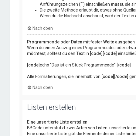
Anführungszeichen ("") einschließen
musst
, sie s
Die zweite Methode erlaubt dir, etwas ohne Quella
Wenn du die Nachricht anschaust, wird der Text in
Nach oben
Programmcode oder Daten mit fester Weite ausgeben
Wenn du einen Auszug eines Programmcodes oder etwas an
möchtest, solltest du den Text in
[code][/code]
einschließ
[code]
echo "Das ist ein Stück Programmcode";
[/code]
Alle Formatierungen, die innerhalb von
[code][/code]
gen
Nach oben
Listen erstellen
Eine unsortierte Liste erstellen
BBCode unterstützt zwei Arten von Listen: unsortierte un
Eine unsortierte Liste gibt die Elemente deiner Liste h