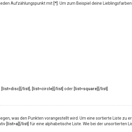
ne jeden Aufzählungspunkt mit
[*]
. Um zum Beispiel deine Lieblingsfarben
:
[list=disc][/list]
,
[list=circle][/list]
oder
[list=square][/list]
.
tzulegen, was den Punkten vorangestellt wird. Um eine sortierte Liste zu er
ativ
[list=a][/list]
für eine alphabetische Liste. Wie bei der unsortierten Li