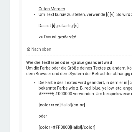
Guten Morgen
Um Text kursiv zu stellen, verwende
[i][/i]
. So wird 
Das ist
[i]
großartig!
[/i]
zu Das ist
großartig!
Nach oben
Wie die Textfarbe oder -größe geändert wird
Um die Farbe oder die Größe deines Textes zu ändern, kö
dem Browser und dem System der Betrachter abhängig ist,
Die Farbe des Textes wird geändert, in dem er in
[c
bekannte Farbe wie z. B. red, blue, yellow, etc. a
#FFFFFF, #000000 verwenden. Um beispielsweise ro
[color=red]
Hallo!
[/color]
oder
[color=#FF0000]
Hallo!
[/color]