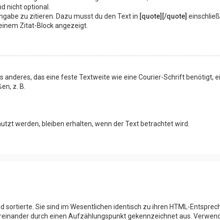
ind nicht optional.
ngabe zu zitieren. Dazu musst du den Text in
[quote][/quote]
einschließ
 einem Zitat-Block angezeigt.
deres, das eine feste Textweite wie eine Courier-Schrift benötigt, 
en, z. B.
utzt werden, bleiben erhalten, wenn der Text betrachtet wird.
d sortierte. Sie sind im Wesentlichen identisch zu ihren HTML-Entspre
intereinander durch einen Aufzählungspunkt gekennzeichnet aus. Verwe