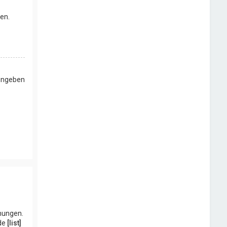
en.
eingeben
chungen.
nde
[list]