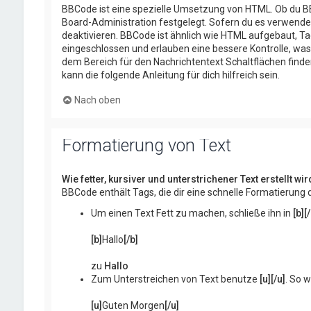
BBCode ist eine spezielle Umsetzung von HTML. Ob du B
Board-Administration festgelegt. Sofern du es verwenden
deaktivieren. BBCode ist ähnlich wie HTML aufgebaut, Tag
eingeschlossen und erlauben eine bessere Kontrolle, wa
dem Bereich für den Nachrichtentext Schaltflächen find
kann die folgende Anleitung für dich hilfreich sein.
Nach oben
Formatierung von Text
Wie fetter, kursiver und unterstrichener Text erstellt wir
BBCode enthält Tags, die dir eine schnelle Formatierun
Um einen Text Fett zu machen, schließe ihn in
[b][
[b]
Hallo
[/b]
zu
Hallo
Zum Unterstreichen von Text benutze
[u][/u]
. So w
[u]
Guten Morgen
[/u]