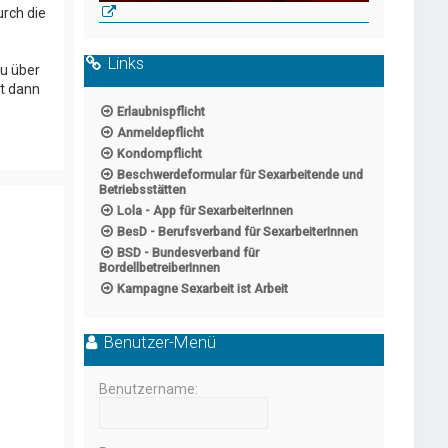
rch die
Links
u über
st dann
Erlaubnispflicht
Anmeldepflicht
Kondompflicht
Beschwerdeformular für Sexarbeitende und
Betriebsstätten
Lola - App für SexarbeiterInnen
BesD - Berufsverband für SexarbeiterInnen
BSD - Bundesverband für
BordellbetreiberInnen
Kampagne Sexarbeit ist Arbeit
Benutzer-Menü
Benutzername: