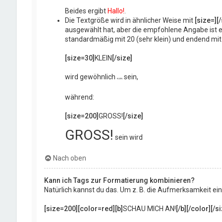
Beides ergibt
Hallo!
.
Die Textgröße wird in ähnlicher Weise mit
[size=][/
ausgewählt hat, aber die empfohlene Angabe ist e
standardmäßig mit 20 (sehr klein) und endend mit 
[size=30]
KLEIN
[/size]
wird gewöhnlich
sein,
KLEIN
während:
[size=200]
GROSS!
[/size]
GROSS!
sein wird
Nach oben
Kann ich Tags zur Formatierung kombinieren?
Natürlich kannst du das. Um z. B. die Aufmerksamkeit ei
[size=200][color=red][b]
SCHAU MICH AN!
[/b][/color][/s