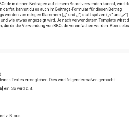
BCode in deinen Beiträgen auf diesem Board verwenden kannst, wird du
 darfst, kannst du es auch im Beitrags-Formular für diesen Beitrag
s werden von eckigen Klammern („[“ und „]“) statt spitzen („<“ und „>“)
s und wie etwas angezeigt wird. Je nach verwendetem Template wirst d
en, die dir die Verwendung von BBCode vereinfachen werden. Aber selb
d
g deines Textes ermöglichen. Dies wird folgendermaßen gemacht:
/b]
ein. So wird z. B.
ird z. B. aus: