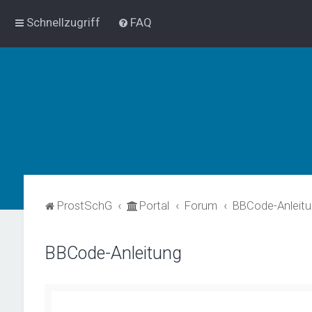
Schnellzugriff
FAQ
ProstSchG
Portal
Forum
BBCode-Anleit
BBCode-Anleitung