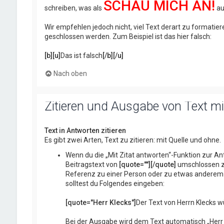
SCHAU MICH AN!
schreiben, was als
au
Wir empfehlen jedoch nicht, viel Text derart zu formatiere
geschlossen werden. Zum Beispiel ist das hier falsch:
[b][u]
Das ist falsch
[/b][/u]
Nach oben
Zitieren und Ausgabe von Text mit
Text in Antworten zitieren
Es gibt zwei Arten, Text zu zitieren: mit Quelle und ohne.
Wenn du die „Mit Zitat antworten“-Funktion zur Ant
Beitragstext von
[quote=""][/quote]
umschlossen zu
Referenz zu einer Person oder zu etwas anderem vo
solltest du Folgendes eingeben:
[quote="Herr Klecks"]
Der Text von Herrn Klecks w
Bei der Ausgabe wird dem Text automatisch „Herr 