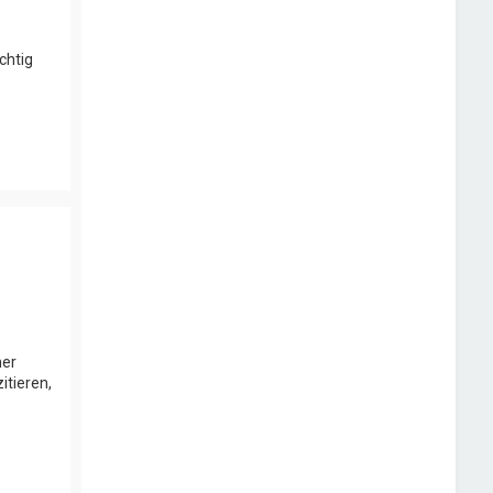
chtig
ner
itieren,