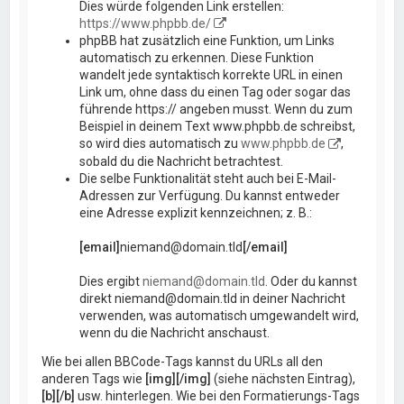
Dies würde folgenden Link erstellen:
https://www.phpbb.de/
phpBB hat zusätzlich eine Funktion, um Links
automatisch zu erkennen. Diese Funktion
wandelt jede syntaktisch korrekte URL in einen
Link um, ohne dass du einen Tag oder sogar das
führende https:// angeben musst. Wenn du zum
Beispiel in deinem Text www.phpbb.de schreibst,
so wird dies automatisch zu
www.phpbb.de
,
sobald du die Nachricht betrachtest.
Die selbe Funktionalität steht auch bei E-Mail-
Adressen zur Verfügung. Du kannst entweder
eine Adresse explizit kennzeichnen; z. B.:
[email]
niemand@domain.tld
[/email]
Dies ergibt
niemand@domain.tld
. Oder du kannst
direkt niemand@domain.tld in deiner Nachricht
verwenden, was automatisch umgewandelt wird,
wenn du die Nachricht anschaust.
Wie bei allen BBCode-Tags kannst du URLs all den
anderen Tags wie
[img][/img]
(siehe nächsten Eintrag),
[b][/b]
usw. hinterlegen. Wie bei den Formatierungs-Tags