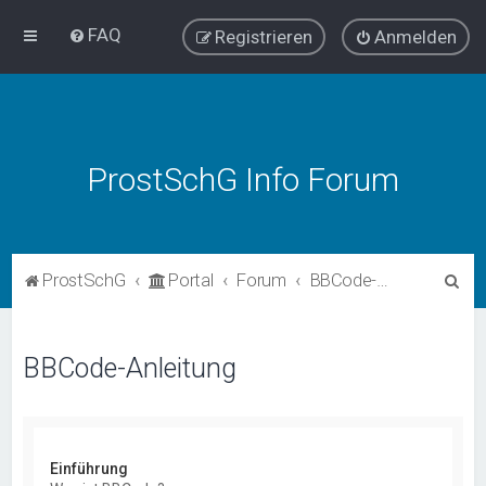
FAQ
Registrieren
Anmelden
ProstSchG Info Forum
S
ProstSchG
Portal
Forum
BBCode-Anleitung
u
c
BBCode-Anleitung
h
e
Einführung