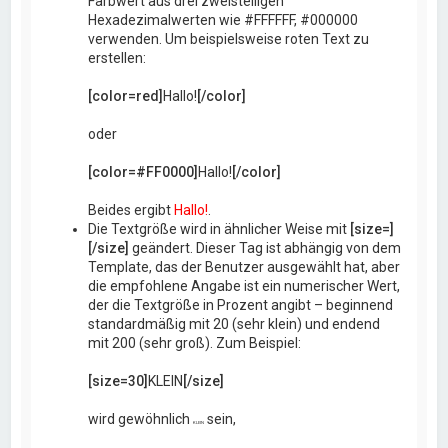
Farbwert aus drei zweistelligen
Hexadezimalwerten wie #FFFFFF, #000000
verwenden. Um beispielsweise roten Text zu
erstellen:
[color=red]
Hallo!
[/color]
oder
[color=#FF0000]
Hallo!
[/color]
Beides ergibt
Hallo!
.
Die Textgröße wird in ähnlicher Weise mit
[size=]
[/size]
geändert. Dieser Tag ist abhängig von dem
Template, das der Benutzer ausgewählt hat, aber
die empfohlene Angabe ist ein numerischer Wert,
der die Textgröße in Prozent angibt – beginnend
standardmäßig mit 20 (sehr klein) und endend
mit 200 (sehr groß). Zum Beispiel:
[size=30]
KLEIN
[/size]
wird gewöhnlich
sein,
KLEIN