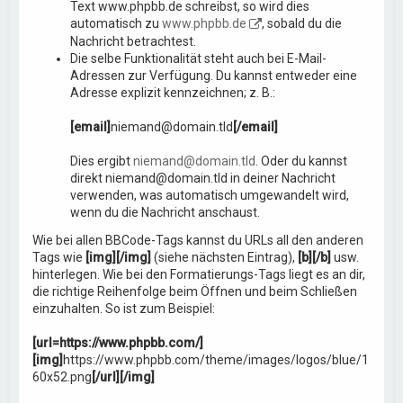
Text www.phpbb.de schreibst, so wird dies
automatisch zu
www.phpbb.de
, sobald du die
Nachricht betrachtest.
Die selbe Funktionalität steht auch bei E-Mail-
Adressen zur Verfügung. Du kannst entweder eine
Adresse explizit kennzeichnen; z. B.:
[email]
niemand@domain.tld
[/email]
Dies ergibt
niemand@domain.tld
. Oder du kannst
direkt niemand@domain.tld in deiner Nachricht
verwenden, was automatisch umgewandelt wird,
wenn du die Nachricht anschaust.
Wie bei allen BBCode-Tags kannst du URLs all den anderen
Tags wie
[img][/img]
(siehe nächsten Eintrag),
[b][/b]
usw.
hinterlegen. Wie bei den Formatierungs-Tags liegt es an dir,
die richtige Reihenfolge beim Öffnen und beim Schließen
einzuhalten. So ist zum Beispiel:
[url=https://www.phpbb.com/]
[img]
https://www.phpbb.com/theme/images/logos/blue/1
60x52.png
[/url][/img]