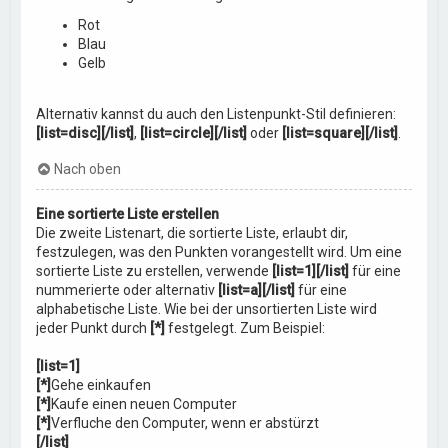
Rot
Blau
Gelb
Alternativ kannst du auch den Listenpunkt-Stil definieren:
[list=disc][/list]
,
[list=circle][/list]
oder
[list=square][/list]
.
Nach oben
Eine sortierte Liste erstellen
Die zweite Listenart, die sortierte Liste, erlaubt dir,
festzulegen, was den Punkten vorangestellt wird. Um eine
sortierte Liste zu erstellen, verwende
[list=1][/list]
für eine
nummerierte oder alternativ
[list=a][/list]
für eine
alphabetische Liste. Wie bei der unsortierten Liste wird
jeder Punkt durch
[*]
festgelegt. Zum Beispiel:
[list=1]
[*]
Gehe einkaufen
[*]
Kaufe einen neuen Computer
[*]
Verfluche den Computer, wenn er abstürzt
[/list]