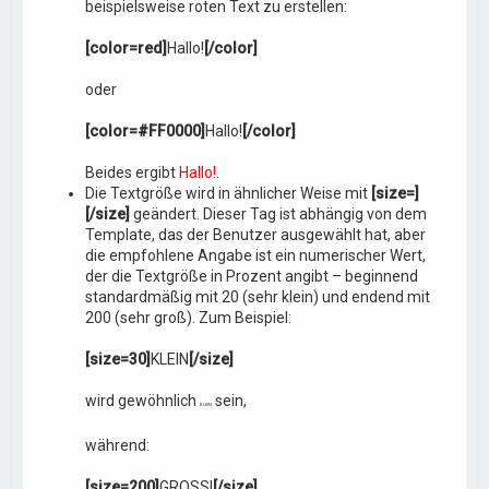
beispielsweise roten Text zu erstellen:
[color=red]
Hallo!
[/color]
oder
[color=#FF0000]
Hallo!
[/color]
Beides ergibt
Hallo!
.
Die Textgröße wird in ähnlicher Weise mit
[size=]
[/size]
geändert. Dieser Tag ist abhängig von dem
Template, das der Benutzer ausgewählt hat, aber
die empfohlene Angabe ist ein numerischer Wert,
der die Textgröße in Prozent angibt – beginnend
standardmäßig mit 20 (sehr klein) und endend mit
200 (sehr groß). Zum Beispiel:
[size=30]
KLEIN
[/size]
wird gewöhnlich
sein,
KLEIN
während:
[size=200]
GROSS!
[/size]