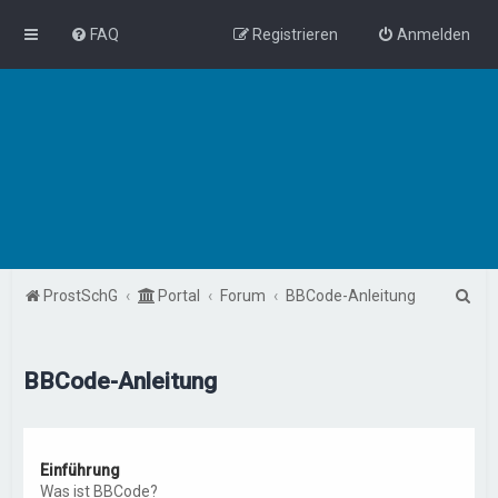
FAQ
Registrieren
Anmelden
S
ProstSchG
Portal
Forum
BBCode-Anleitung
u
c
BBCode-Anleitung
h
e
Einführung
Was ist BBCode?