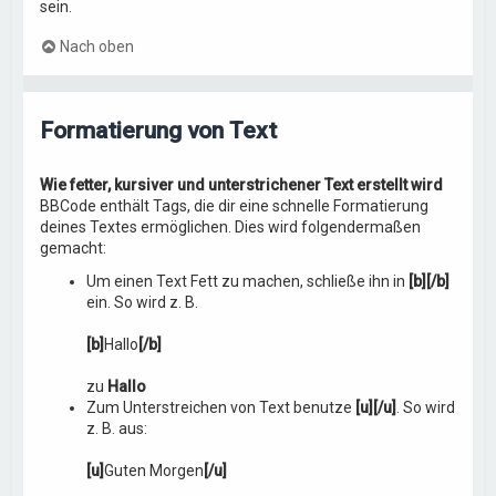
sein.
Nach oben
Formatierung von Text
Wie fetter, kursiver und unterstrichener Text erstellt wird
BBCode enthält Tags, die dir eine schnelle Formatierung
deines Textes ermöglichen. Dies wird folgendermaßen
gemacht:
Um einen Text Fett zu machen, schließe ihn in
[b][/b]
ein. So wird z. B.
[b]
Hallo
[/b]
zu
Hallo
Zum Unterstreichen von Text benutze
[u][/u]
. So wird
z. B. aus:
[u]
Guten Morgen
[/u]