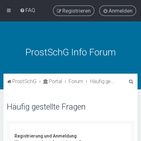
FAQ
Registrieren
Anmelden
ProstSchG Info Forum
S
ProstSchG
Portal
Forum
Häufig gestellte Fragen
u
c
Häufig gestellte Fragen
h
e
Registrierung und Anmeldung