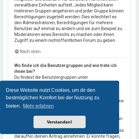
verwaltbare Einheiten aufteilt. Jedes Mitglied kann
mehreren Gruppen angehören und jeder Gruppe können
Berechtigungen zugeteilt werden. Dies erleichtert es
den Administratoren, Berechtigungen für mehrere
Benutzer auf einmal zu ändern und sie zum Beispiel zu
Moderatoren eines Bereichs zu machen oder ihnen
Zugriff zu einem nichtöffentlichen Forum zu geben.
Nach oben
Wo finde ich die Benutzergruppen und wie trete ich
ihnen bei?
Du findest die Benutzergruppen unter
„Benutzergruppen“ im persönlichen Bereich. Wenn du
einer beitreten möchtest, kannst du dies mit der
Diese Website nutzt Cookies, um dir den
entsprechenden Schaltfläche machen. Nicht alle
bestmöglichen Komfort bei der Nutzung zu
Gruppen sind allgemein offen. Einige erfordern erst eine
bieten.
Mehr erfahren
Freischaltung, andere können geschlossen sein und
weitere sogar versteckt. Wenn die Gruppe offen ist,
kannst du ihr einfach durch die entsprechende Funktion
Verstanden!
beitreten; verlangt die Gruppe eine Freischaltung, so
kannst du dich für sie bewerben. Ein Gruppenleiter muss
daraufhin deinen Antrag annehmen. Er könnte fragen,