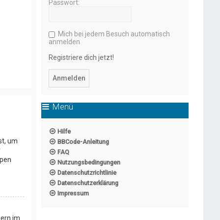
Passwort:
Mich bei jedem Besuch automatisch
?
anmelden
Registriere dich jetzt!
Menü
Hilfe
st, um
BBCode-Anleitung
r
FAQ
ppen
Nutzungsbedingungen
Datenschutzrichtlinie
Datenschutzerklärung
Impressum
dern im