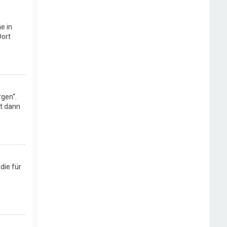
e in
Dort
rgen“.
st dann
die für