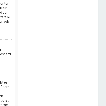
 unter
u dir
nd zu
fstelle
den oder
r
gesperrt
bt es
 Eltern
en –
ig ist
dresse