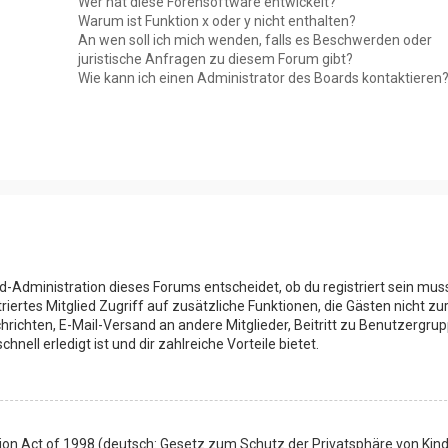
Wer hat diese Forensoftware entwickelt?
Warum ist Funktion x oder y nicht enthalten?
An wen soll ich mich wenden, falls es Beschwerden oder
juristische Anfragen zu diesem Forum gibt?
Wie kann ich einen Administrator des Boards kontaktieren
rd-Administration dieses Forums entscheidet, ob du registriert sein mus
triertes Mitglied Zugriff auf zusätzliche Funktionen, die Gästen nicht zu
hrichten, E-Mail-Versand an andere Mitglieder, Beitritt zu Benutzergru
nell erledigt ist und dir zahlreiche Vorteile bietet.
ion Act of 1998 (deutsch: Gesetz zum Schutz der Privatsphäre von Kin