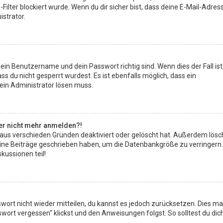
ilter blockiert wurde. Wenn du dir sicher bist, dass deine E-Mail-Adres
strator.
dein Benutzername und dein Passwort richtig sind. Wenn dies der Fall is
s du nicht gesperrt wurdest. Es ist ebenfalls möglich, dass ein
 ein Administrator lösen muss.
aber nicht mehr anmelden?!
 aus verschieden Gründen deaktiviert oder gelöscht hat. Außerdem lös
keine Beiträge geschrieben haben, um die Datenbankgröße zu verringern.
kussionen teil!
swort nicht wieder mitteilen, du kannst es jedoch zurücksetzen. Dies ma
ort vergessen“ klickst und den Anweisungen folgst. So solltest du dic