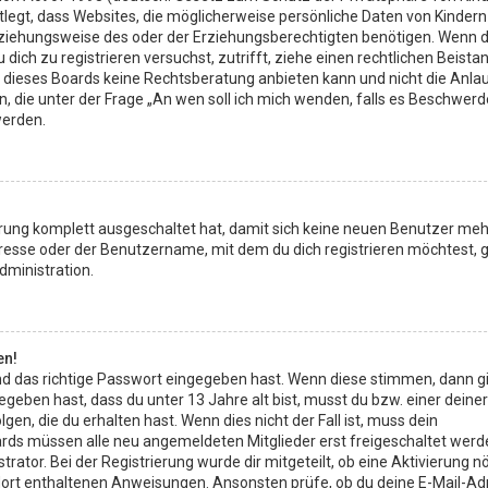
stlegt, dass Websites, die möglicherweise persönliche Daten von Kindern
ziehungsweise des oder der Erziehungsberechtigten benötigen. Wenn d
u dich zu registrieren versuchst, zutrifft, ziehe einen rechtlichen Beista
r dieses Boards keine Rechtsberatung anbieten kann und nicht die Anlau
en, die unter der Frage „An wen soll ich mich wenden, falls es Beschwer
werden.
ierung komplett ausgeschaltet hat, damit sich keine neuen Benutzer meh
resse oder der Benutzername, mit dem du dich registrieren möchtest, 
dministration.
en!
d das richtige Passwort eingegeben hast. Wenn diese stimmen, dann gi
gegeben hast, dass du unter 13 Jahre alt bist, musst du bzw. einer deiner
n, die du erhalten hast. Wenn dies nicht der Fall ist, muss dein
oards müssen alle neu angemeldeten Mitglieder erst freigeschaltet werd
ator. Bei der Registrierung wurde dir mitgeteilt, ob eine Aktivierung nöt
n dort enthaltenen Anweisungen. Ansonsten prüfe, ob du deine E-Mail-A