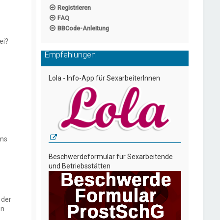
Registrieren
FAQ
BBCode-Anleitung
ei?
Empfehlungen
Lola - Info-App für SexarbeiterInnen
ums
Beschwerdeformular für Sexarbeitende
und Betriebsstätten
 der
en