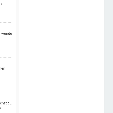
se
t, wende
chen
chst du,
h