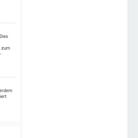
Dies
, zum
-
ußerdem
iert