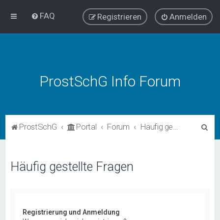
FAQ
Registrieren
Anmelden
ProstSchG Info Forum
S
ProstSchG
Portal
Forum
Häufig gestellte Fragen
u
c
Häufig gestellte Fragen
h
e
Registrierung und Anmeldung