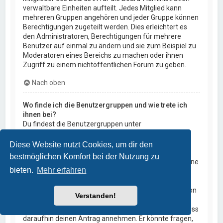
verwaltbare Einheiten aufteilt. Jedes Mitglied kann
mehreren Gruppen angehören und jeder Gruppe können
Berechtigungen zugeteilt werden. Dies erleichtert es
den Administratoren, Berechtigungen für mehrere
Benutzer auf einmal zu ändern und sie zum Beispiel zu
Moderatoren eines Bereichs zu machen oder ihnen
Zugriff zu einem nichtöffentlichen Forum zu geben.
Nach oben
Wo finde ich die Benutzergruppen und wie trete ich
ihnen bei?
Du findest die Benutzergruppen unter
„Benutzergruppen“ im persönlichen Bereich. Wenn du
einer beitreten möchtest, kannst du dies mit der
Diese Website nutzt Cookies, um dir den
entsprechenden Schaltfläche machen. Nicht alle
bestmöglichen Komfort bei der Nutzung zu
Gruppen sind allgemein offen. Einige erfordern erst eine
bieten.
Mehr erfahren
Freischaltung, andere können geschlossen sein und
weitere sogar versteckt. Wenn die Gruppe offen ist,
kannst du ihr einfach durch die entsprechende Funktion
Verstanden!
beitreten; verlangt die Gruppe eine Freischaltung, so
kannst du dich für sie bewerben. Ein Gruppenleiter muss
daraufhin deinen Antrag annehmen. Er könnte fragen,