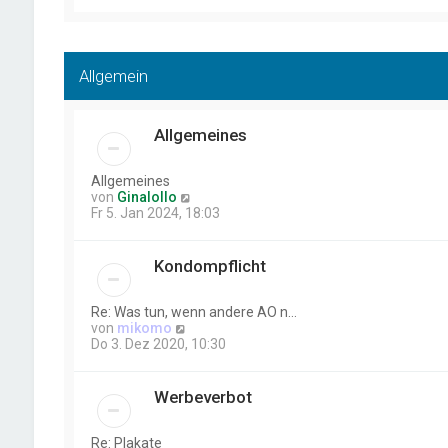
Allgemein
Allgemeines
Allgemeines
N
von
Ginalollo
e
Fr 5. Jan 2024, 18:03
u
e
s
Kondompflicht
t
e
r
Re: Was tun, wenn andere AO n…
B
N
von
mikomo
e
e
Do 3. Dez 2020, 10:30
i
u
t
e
r
s
Werbeverbot
a
t
g
e
r
Re: Plakate