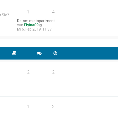
1
4
t Sie?
Re: sm mietapartment
N
von
Elyina09
e
Mi 6. Feb 2019, 11:37
u
e
s
t
e
r
B
e
i
t
2
2
r
a
g
1
3