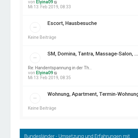
B
N
von
Elyina09
e
e
Mi 13. Feb 2019, 08:33
i
u
t
e
r
s
Escort, Hausbesuche
a
t
g
e
r
Keine Beiträge
B
e
i
SM, Domina, Tantra, Massage-Salon, ...
t
r
a
Re: Handentspannung in der Th…
g
N
von
Elyina09
e
Mi 13. Feb 2019, 08:35
u
e
s
Wohnung, Apartment, Termin-Wohnung, 
t
e
r
Keine Beiträge
B
e
i
t
r
Bundesländer - Umsetzung und Erfahrungen mit
a