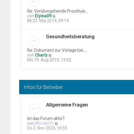
t
e
r
Re: Vorübergehende Prostituie…
B
N
von
Elyina09
e
e
Mi 22. Mai 2019, 09:14
i
u
t
e
r
s
Gesundheitsberatung
a
t
g
e
r
Re: Dokument zur Vorlage bei …
B
N
von
Charly
e
e
Mo 19. Aug 2019, 13:42
i
u
t
e
r
s
a
t
g
e
Infos für Betreiber
r
B
e
i
Allgemeine Fragen
t
r
a
Ist das Forum aktiv?
g
N
von
Miriam91
e
Do 2. Nov 2023, 16:55
u