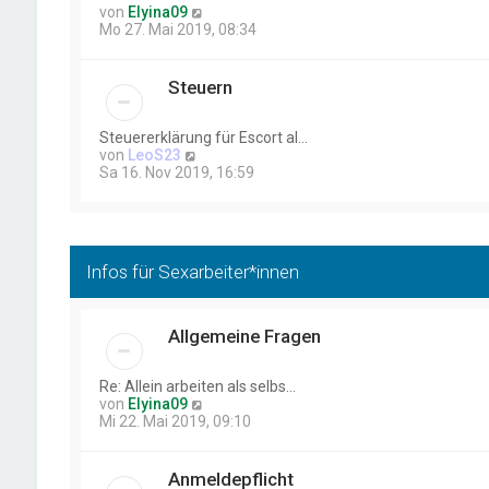
B
N
von
Elyina09
e
e
Mo 27. Mai 2019, 08:34
i
u
t
e
r
s
Steuern
a
t
g
e
r
Steuererklärung für Escort al…
B
N
von
LeoS23
e
e
Sa 16. Nov 2019, 16:59
i
u
t
e
r
s
a
t
g
e
Infos für Sexarbeiter*innen
r
B
e
i
Allgemeine Fragen
t
r
a
Re: Allein arbeiten als selbs…
g
N
von
Elyina09
e
Mi 22. Mai 2019, 09:10
u
e
s
Anmeldepflicht