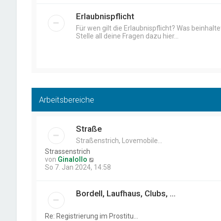
e
s
Erlaubnispflicht
t
Für wen gilt die Erlaubnispflicht? Was beinhalte
e
Stelle all deine Fragen dazu hier...
r
B
e
i
t
r
a
g
Arbeitsbereiche
Straße
Straßenstrich, Lovemobile...
Strassenstrich
N
von
Ginalollo
e
So 7. Jan 2024, 14:58
u
e
s
Bordell, Laufhaus, Clubs, ...
t
e
r
Re: Registrierung im Prostitu…