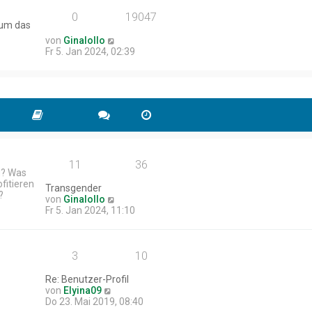
0
19047
um das
von
Ginalollo
Fr 5. Jan 2024, 02:39
11
36
du? Was
fitieren
Transgender
?
N
von
Ginalollo
e
Fr 5. Jan 2024, 11:10
u
e
s
3
t
10
e
r
Re: Benutzer-Profil
B
N
von
Elyina09
e
e
Do 23. Mai 2019, 08:40
i