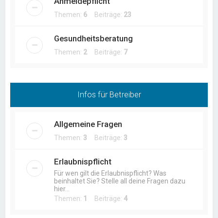
Anmeldepflicht
Themen:
6
Beiträge:
23
Gesundheitsberatung
Themen:
2
Beiträge:
7
Infos für Betreiber
Allgemeine Fragen
Themen:
3
Beiträge:
3
Erlaubnispflicht
Für wen gilt die Erlaubnispflicht? Was
beinhaltet Sie? Stelle all deine Fragen dazu
hier...
Themen:
1
Beiträge:
4