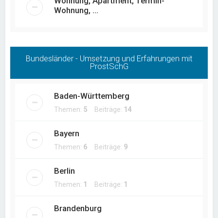
Wohnung, Apartment, Termin-
Wohnung, ...
Bundesländer - Umsetzung und Erfahrungen mit
ProstSchG
Baden-Württemberg
Themen:
5
Beiträge:
14
Bayern
Themen:
6
Beiträge:
9
Berlin
Themen:
1
Beiträge:
1
Brandenburg