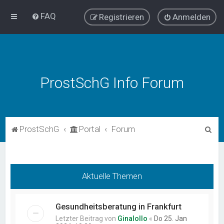
FAQ
Registrieren
Anmelden
ProstSchG Info Forum
S
ProstSchG
Portal
Forum
u
c
h
Aktuelle Themen
e
Gesundheitsberatung in Frankfurt
Letzter Beitrag von
Ginalollo
«
Do 25. Jan