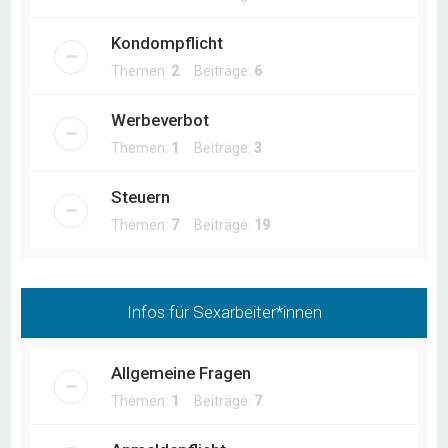
Kondompflicht
Themen:
2
Beiträge:
6
Werbeverbot
Themen:
1
Beiträge:
3
Steuern
Themen:
7
Beiträge:
19
Infos für Sexarbeiter*innen
Allgemeine Fragen
Themen:
1
Beiträge:
7