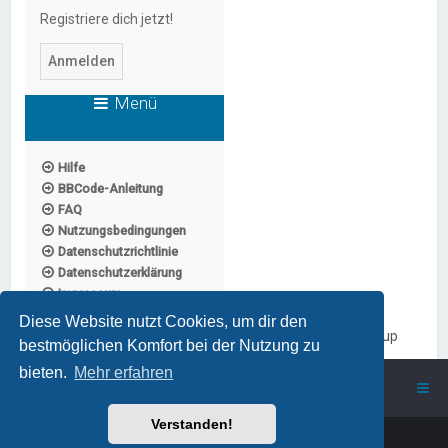
Registriere dich jetzt!
Menü
Hilfe
BBCode-Anleitung
FAQ
Nutzungsbedingungen
Datenschutzrichtlinie
Datenschutzerklärung
Impressum
Diese Website nutzt Cookies, um dir den
Powered by
Board3 Portal
© 2009 - 2023 Board3 Group
bestmöglichen Komfort bei der Nutzung zu
bieten.
Mehr erfahren
ProstSchG
Portal
Forum
Verstanden!
Powered by
phpBB
™