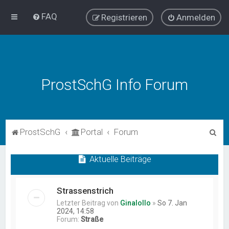
FAQ
Registrieren
Anmelden
ProstSchG Info Forum
S
ProstSchG
Portal
Forum
u
Aktuelle Beiträge
c
h
e
Strassenstrich
Letzter Beitrag von
Ginalollo
»
So 7. Jan
2024, 14:58
Forum:
Straße