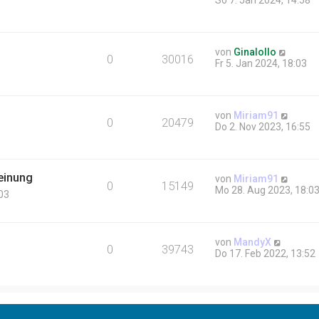
So 7. Jan 2024, 14:58
u
e
s
t
N
von
Ginalollo
e
0
30016
e
Fr 5. Jan 2024, 18:03
r
u
B
e
e
s
i
t
t
N
von
Miriam91
e
0
20479
r
e
Do 2. Nov 2023, 16:55
r
a
u
B
g
e
e
s
i
t
einung
t
N
von
Miriam91
e
0
15149
r
e
Mo 28. Aug 2023, 18:0
03
r
a
u
B
g
e
e
s
i
t
t
N
von
MandyX
e
0
39743
r
e
Do 17. Feb 2022, 13:52
r
a
u
B
g
e
e
s
i
t
t
e
r