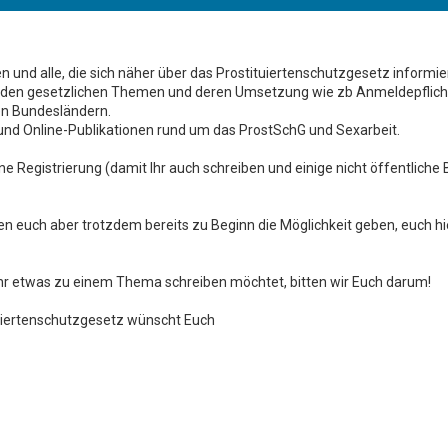
r
a
B
g
e
i
t
n und alle, die sich näher über das Prostituiertenschutzgesetz informi
r
u den gesetzlichen Themen und deren Umsetzung wie zb Anmeldepflich
a
en Bundesländern.
g
 und Online-Publikationen rund um das ProstSchG und Sexarbeit.
ne Registrierung (damit Ihr auch schreiben und einige nicht öffentliche
n euch aber trotzdem bereits zu Beginn die Möglichkeit geben, euch hie
 Ihr etwas zu einem Thema schreiben möchtet, bitten wir Euch darum!
uiertenschutzgesetz wünscht Euch