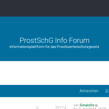
ProstSchG Info Forum
Informationsplattform für das Prostituiertenschutzgesetz
Antworten
Zu
N
von
Ginalollo
0
26714
e