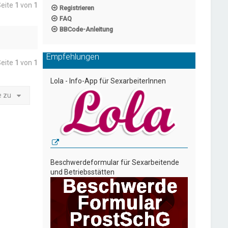
Seite
1
von
1
Registrieren
FAQ
BBCode-Anleitung
Empfehlungen
Seite
1
von
1
Lola - Info-App für SexarbeiterInnen
e zu
Beschwerdeformular für Sexarbeitende
und Betriebsstätten