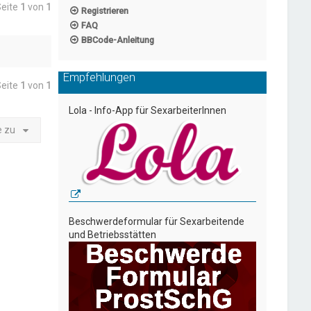
Seite
1
von
1
Registrieren
FAQ
BBCode-Anleitung
Empfehlungen
Seite
1
von
1
Lola - Info-App für SexarbeiterInnen
e zu
Beschwerdeformular für Sexarbeitende
und Betriebsstätten