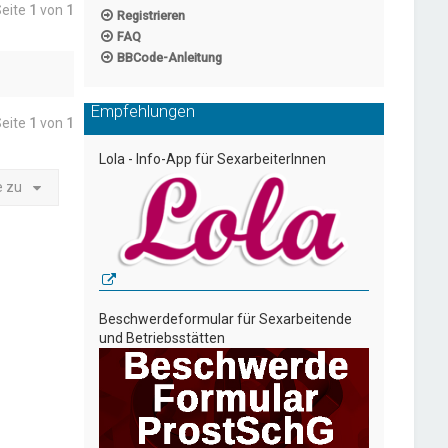
Seite
1
von
1
Registrieren
FAQ
BBCode-Anleitung
Empfehlungen
Seite
1
von
1
Lola - Info-App für SexarbeiterInnen
e zu
Beschwerdeformular für Sexarbeitende
und Betriebsstätten