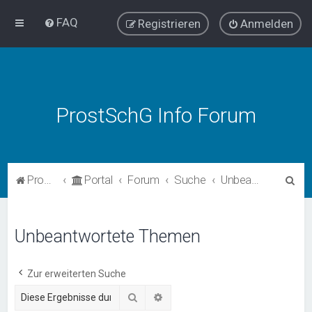
FAQ
Registrieren
Anmelden
ProstSchG Info Forum
S
ProstSchG
Portal
Forum
Suche
Unbeantwortete Themen
u
c
Unbeantwortete Themen
h
e
Zur erweiterten Suche
Suche
Erweiterte Suche