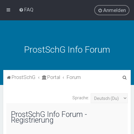
FAQ
Anmelden
ProstSchG Info Forum
S
ProstSchG
Portal
Forum
u
c
Sprache:
h
e
ProstSchG Info Forum -
Registrierung