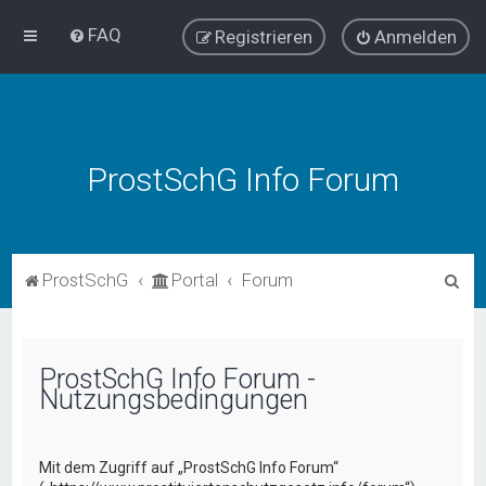
FAQ
Registrieren
Anmelden
ProstSchG Info Forum
S
ProstSchG
Portal
Forum
u
c
h
ProstSchG Info Forum -
Nutzungsbedingungen
e
Mit dem Zugriff auf „ProstSchG Info Forum“