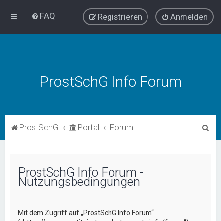
FAQ
Registrieren
Anmelden
ProstSchG Info Forum
S
ProstSchG
Portal
Forum
u
c
h
ProstSchG Info Forum -
Nutzungsbedingungen
e
Mit dem Zugriff auf „ProstSchG Info Forum“