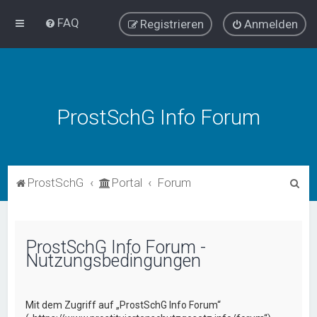
FAQ
Registrieren
Anmelden
ProstSchG Info Forum
S
ProstSchG
Portal
Forum
u
c
h
ProstSchG Info Forum -
Nutzungsbedingungen
e
Mit dem Zugriff auf „ProstSchG Info Forum“