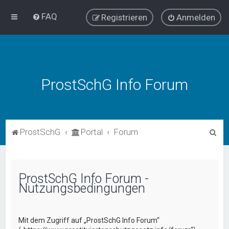
FAQ
Registrieren
Anmelden
ProstSchG Info Forum
S
ProstSchG
Portal
Forum
u
c
h
ProstSchG Info Forum -
Nutzungsbedingungen
e
Mit dem Zugriff auf „ProstSchG Info Forum“