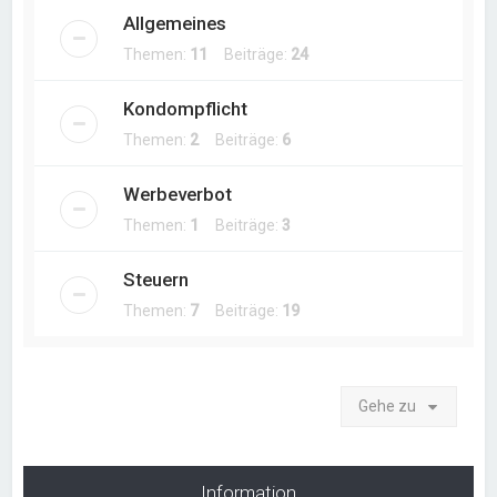
Allgemeines
Themen:
11
Beiträge:
24
Kondompflicht
Themen:
2
Beiträge:
6
Werbeverbot
Themen:
1
Beiträge:
3
Steuern
Themen:
7
Beiträge:
19
Gehe zu
Information