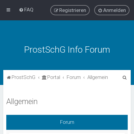
FAQ
Registrieren
Anmelden
ProstSchG Info Forum
S
ProstSchG
Portal
Forum
Allgemein
u
c
Allgemein
h
e
Forum