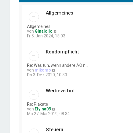
Allgemeines
Allgemeines
N
von
Ginalollo
e
Fr 5. Jan 2024, 18:03
u
e
s
Kondompflicht
t
e
r
Re: Was tun, wenn andere AO n…
B
N
von
mikomo
e
e
Do 3. Dez 2020, 10:30
i
u
t
e
r
s
Werbeverbot
a
t
g
e
r
Re: Plakate
B
N
von
Elyina09
e
e
Mo 27. Mai 2019, 08:34
i
u
t
e
r
s
Steuern
a
t