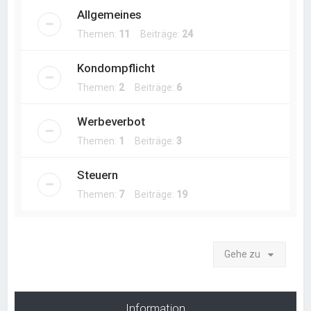
Allgemeines
Themen:
11
Beiträge:
24
Kondompflicht
Themen:
2
Beiträge:
6
Werbeverbot
Themen:
1
Beiträge:
3
Steuern
Themen:
7
Beiträge:
19
Gehe zu
Information