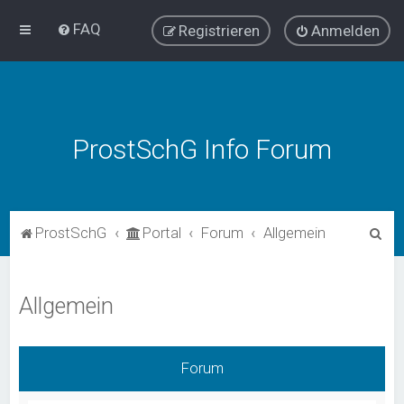
FAQ
Registrieren
Anmelden
ProstSchG Info Forum
S
ProstSchG
Portal
Forum
Allgemein
u
c
Allgemein
h
e
Forum