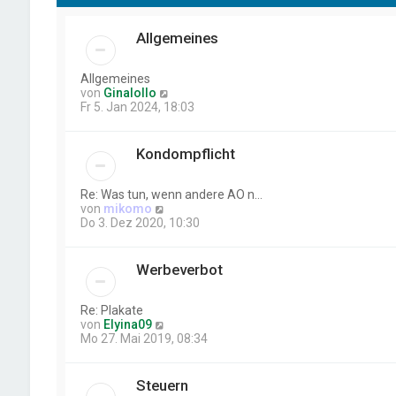
Allgemeines
Allgemeines
N
von
Ginalollo
e
Fr 5. Jan 2024, 18:03
u
e
s
Kondompflicht
t
e
r
Re: Was tun, wenn andere AO n…
B
N
von
mikomo
e
e
Do 3. Dez 2020, 10:30
i
u
t
e
r
s
Werbeverbot
a
t
g
e
r
Re: Plakate
B
N
von
Elyina09
e
e
Mo 27. Mai 2019, 08:34
i
u
t
e
r
s
Steuern
a
t