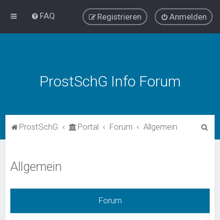
FAQ
Registrieren
Anmelden
ProstSchG Info Forum
S
ProstSchG
Portal
Forum
Allgemein
u
c
Allgemein
h
e
Forum