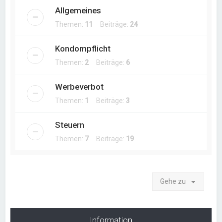
Allgemeines
Themen:
11
Beiträge:
24
Kondompflicht
Themen:
2
Beiträge:
6
Werbeverbot
Themen:
1
Beiträge:
3
Steuern
Themen:
7
Beiträge:
19
Gehe zu
Information