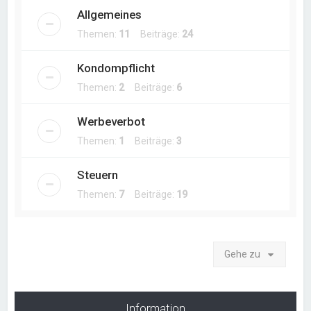
Allgemeines
Themen:
11
Beiträge:
24
Kondompflicht
Themen:
2
Beiträge:
6
Werbeverbot
Themen:
1
Beiträge:
3
Steuern
Themen:
7
Beiträge:
19
Gehe zu
Information