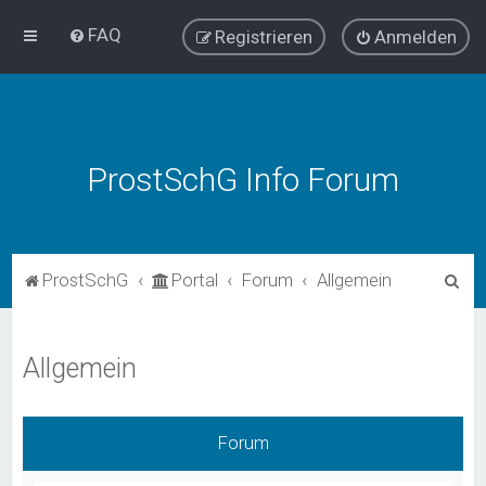
FAQ
Registrieren
Anmelden
ProstSchG Info Forum
S
ProstSchG
Portal
Forum
Allgemein
u
c
Allgemein
h
e
Forum