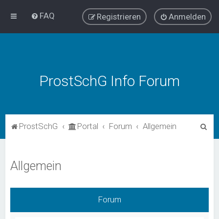
FAQ
Registrieren
Anmelden
ProstSchG Info Forum
S
ProstSchG
Portal
Forum
Allgemein
u
c
Allgemein
h
e
Forum