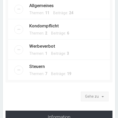
Allgemeines
Themen:
11
Beiträge:
24
Kondompflicht
Themen:
2
Beiträge:
6
Werbeverbot
Themen:
1
Beiträge:
3
Steuern
Themen:
7
Beiträge:
19
Gehe zu
Information