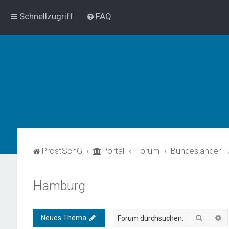
Schnellzugriff
FAQ
ProstSchG
Portal
Forum
Bundesländer -
Hamburg
Suche
E
Neues Thema