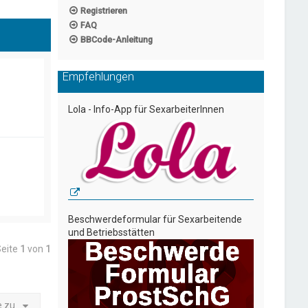
Registrieren
FAQ
BBCode-Anleitung
Empfehlungen
Lola - Info-App für SexarbeiterInnen
Beschwerdeformular für Sexarbeitende
und Betriebsstätten
Seite
1
von
1
e zu