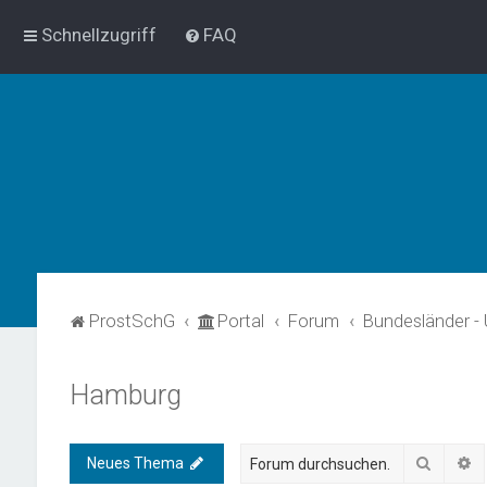
Schnellzugriff
FAQ
ProstSchG
Portal
Forum
Bundesländer -
Hamburg
Suche
E
Neues Thema