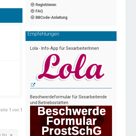
Registrieren
FAQ
BBCode-Anleitung
Empfehlungen
Lola - Info-App für SexarbeiterInnen
Beschwerdeformular für Sexarbeitende
und Betriebsstätten
Seite
1
von
1
e zu