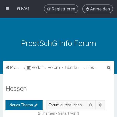
FAQ
Registrieren
Anmelden
ProstSchG Info Forum
S
ProstSchG
Portal
Forum
Bundesländer - Umsetzung und Erfahrungen mit ProstSchG
Hessen
u
c
Hessen
h
e
Suche
Erweiter
Neues Thema
2 Themen • Seite
1
von
1