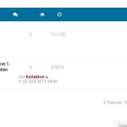
0
101150
ei 1.
0
67819
nden
von
Redaktion
Fr 22. Dez 2017, 08:46
2 Themen • 
Geh