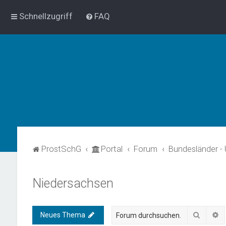
Schnellzugriff
FAQ
ProstSchG
Portal
Forum
Bundesländer -
Niedersachsen
Suche
E
Neues Thema