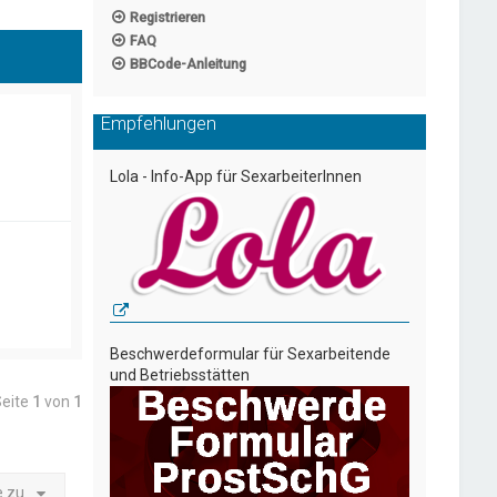
Registrieren
FAQ
BBCode-Anleitung
Empfehlungen
Lola - Info-App für SexarbeiterInnen
Beschwerdeformular für Sexarbeitende
und Betriebsstätten
Seite
1
von
1
e zu