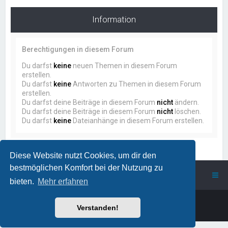
Information
Berechtigungen in diesem Forum
Du darfst
keine
neuen Themen in diesem Forum
erstellen.
Du darfst
keine
Antworten zu Themen in diesem Forum
erstellen.
Du darfst deine Beiträge in diesem Forum
nicht
ändern.
Du darfst deine Beiträge in diesem Forum
nicht
löschen.
Du darfst
keine
Dateianhänge in diesem Forum erstellen.
Diese Website nutzt Cookies, um dir den
bestmöglichen Komfort bei der Nutzung zu
ProstSchG
Portal
Forum
bieten.
Mehr erfahren
Powered by
phpBB
™
Verstanden!
Deutsche Übersetzung durch
phpBB.de