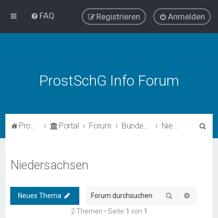
FAQ
Registrieren
Anmelden
ProstSchG Info Forum
S
ProstSchG
Portal
Forum
Bundesländer - Umsetzung und Erfahrungen mit ProstSchG
Niedersachsen
u
c
Niedersachsen
h
e
Suche
Erweiter
Neues Thema
2 Themen • Seite
1
von
1