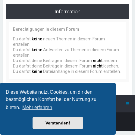
Information
Berechtigungen in diesem Forum
Du darfst
keine
neuen Themen in diesem Forum
erstellen.
Du darfst
keine
Antworten zu Themen in diesem Forum
erstellen.
Du darfst deine Beiträge in diesem Forum
nicht
ändern.
Du darfst deine Beiträge in diesem Forum
nicht
löschen.
Du darfst
keine
Dateianhänge in diesem Forum erstellen.
Diese Website nutzt Cookies, um dir den
bestmöglichen Komfort bei der Nutzung zu
ProstSchG
Portal
Forum
bieten.
Mehr erfahren
Powered by
phpBB
™
Verstanden!
Deutsche Übersetzung durch
phpBB.de