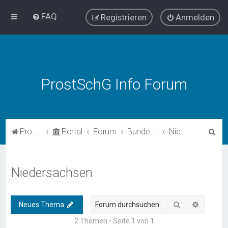
FAQ
Registrieren
Anmelden
ProstSchG Info Forum
S
ProstSchG
Portal
Forum
Bundesländer - Umsetzung und Erfahrungen mit ProstSchG
Niedersachsen
u
c
Niedersachsen
h
e
Suche
Erweiter
Neues Thema
2 Themen • Seite
1
von
1