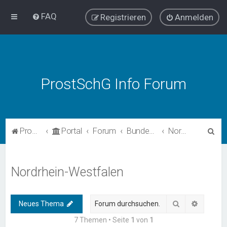
FAQ
Registrieren
Anmelden
ProstSchG Info Forum
S
ProstSchG
Portal
Forum
Bundesländer - Umsetzung und Erfahrungen mit ProstSchG
Nordrhein-Westfalen
u
c
Nordrhein-Westfalen
h
e
Suche
Erweiter
Neues Thema
7 Themen • Seite
1
von
1