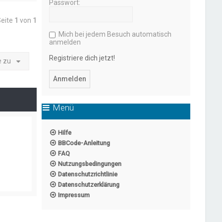
Passwort:
Seite
1
von
1
Mich bei jedem Besuch automatisch
anmelden
Registriere dich jetzt!
e zu
Menü
Hilfe
BBCode-Anleitung
FAQ
Nutzungsbedingungen
Datenschutzrichtlinie
Datenschutzerklärung
Impressum