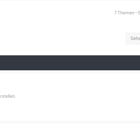
7 Themen • 
Geh
.
stellen.