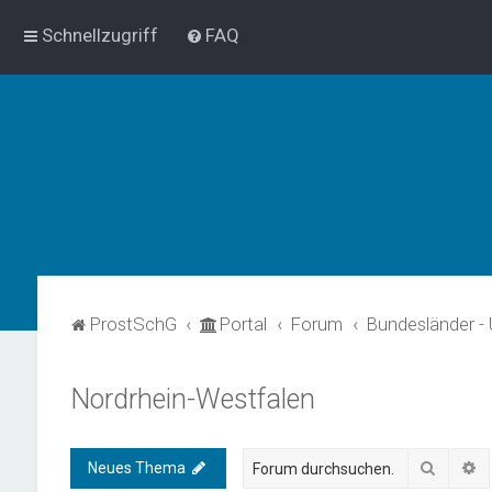
Schnellzugriff
FAQ
ProstSchG
Portal
Forum
Bundesländer -
Nordrhein-Westfalen
Suche
E
Neues Thema