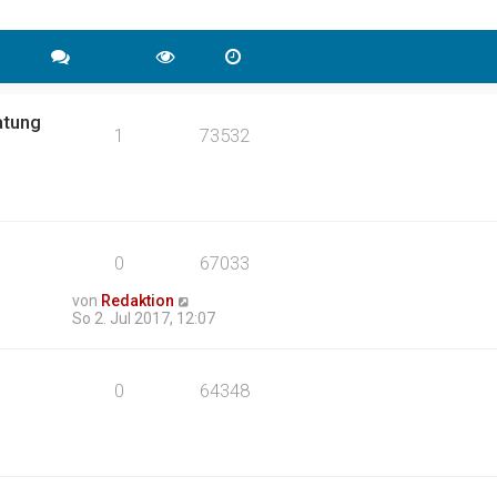
atung
1
73532
0
67033
von
Redaktion
So 2. Jul 2017, 12:07
0
64348