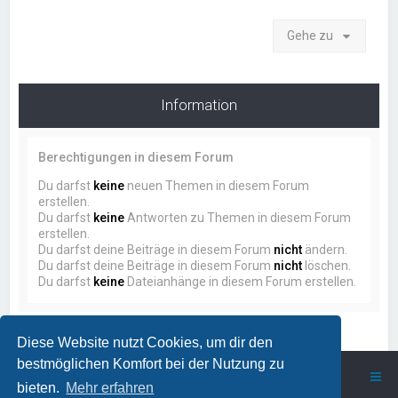
Gehe zu
Information
Berechtigungen in diesem Forum
Du darfst
keine
neuen Themen in diesem Forum
erstellen.
Du darfst
keine
Antworten zu Themen in diesem Forum
erstellen.
Du darfst deine Beiträge in diesem Forum
nicht
ändern.
Du darfst deine Beiträge in diesem Forum
nicht
löschen.
Du darfst
keine
Dateianhänge in diesem Forum erstellen.
Diese Website nutzt Cookies, um dir den
bestmöglichen Komfort bei der Nutzung zu
ProstSchG
Portal
Forum
bieten.
Mehr erfahren