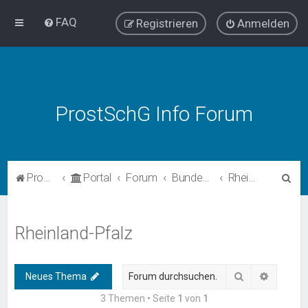
FAQ
Registrieren
Anmelden
ProstSchG Info Forum
S
ProstSchG
Portal
Forum
Bundesländer - Umsetzung und Erfahrungen mit ProstSchG
Rheinland-Pfalz
u
c
Rheinland-Pfalz
h
e
Suche
Erweiter
Neues Thema
3 Themen • Seite
1
von
1