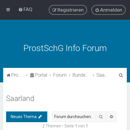
FAQ
Registrieren
Anmelden
ProstSchG Info Forum
S
ProstSchG
Portal
Forum
Bundesländer - Umsetzung und Erfahrungen mit ProstSchG
Saarland
u
c
Saarland
h
e
Suche
Erweiter
Neues Thema
2 Themen • Seite
1
von
1