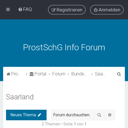
FAQ
Registrieren
Anmelden
ProstSchG Info Forum
S
ProstSchG
Portal
Forum
Bundesländer - Umsetzung und Erfahrungen mit ProstSchG
Saarland
u
c
Saarland
h
e
Suche
Erweiter
Neues Thema
2 Themen • Seite
1
von
1