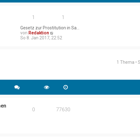
1
1
Gesetz zur Prostitution in Sa…
N
von
Redaktion
e
So 8. Jan 2017, 22:52
u
e
s
t
1 Thema • 
e
rweiterte Suche
r
B
e
i
t
r
a
g
nen
0
77630