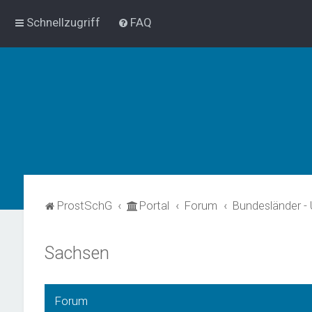
Schnellzugriff
FAQ
ProstSchG
Portal
Forum
Bundesländer -
Sachsen
Forum