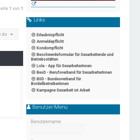
Seite
1
von
1
Links
e zu
Erlaubnispflicht
Anmeldepflicht
Kondompflicht
Beschwerdeformular für Sexarbeitende und
Betriebsstätten
Lola - App für SexarbeiterInnen
BesD - Berufsverband für SexarbeiterInnen
BSD - Bundesverband für
BordellbetreiberInnen
Kampagne Sexarbeit ist Arbeit
Benutzer-Menü
Benutzername: