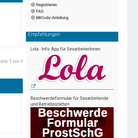
Registrieren
FAQ
BBCode-Anleitung
Empfehlungen
Lola - Info-App für SexarbeiterInnen
Seite
1
von
1
Beschwerdeformular für Sexarbeitende
und Betriebsstätten