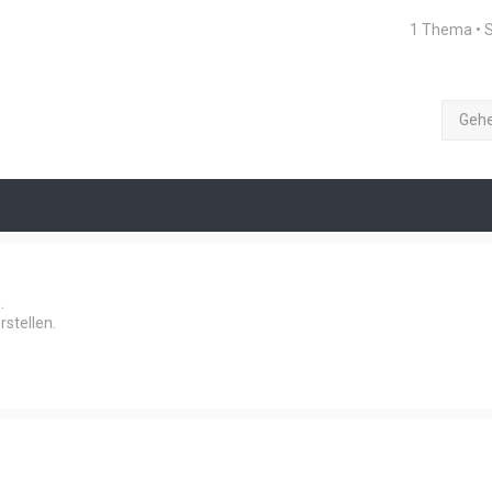
1 Thema • 
Geh
.
stellen.