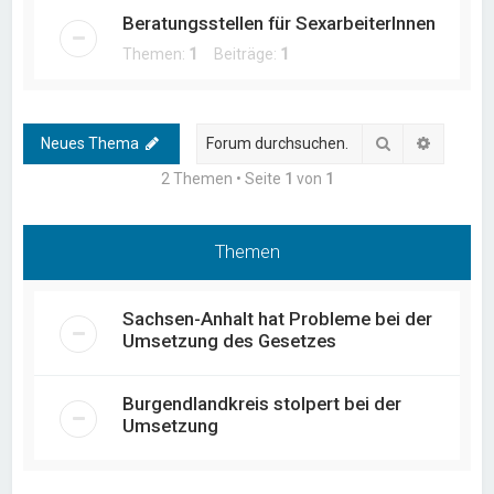
Beratungsstellen für SexarbeiterInnen
Themen:
1
Beiträge:
1
Suche
Erweiter
Neues Thema
2 Themen • Seite
1
von
1
Themen
Sachsen-Anhalt hat Probleme bei der
Umsetzung des Gesetzes
Burgendlandkreis stolpert bei der
Umsetzung