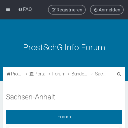
FAQ
Registrieren
Anmelden
ProstSchG Info Forum
S
ProstSchG
Portal
Forum
Bundesländer - Umsetzung und Erfahrungen mit ProstSchG
Sachsen-Anhalt
u
c
Sachsen-Anhalt
h
e
Forum