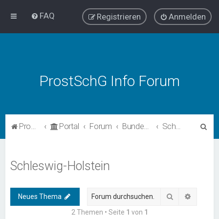
FAQ
Registrieren
Anmelden
ProstSchG Info Forum
S
ProstSchG
Portal
Forum
Bundesländer - Umsetzung und Erfahrungen mit ProstSchG
Schleswig-Holstein
u
c
Schleswig-Holstein
h
e
Suche
Erweiter
Neues Thema
2 Themen • Seite
1
von
1