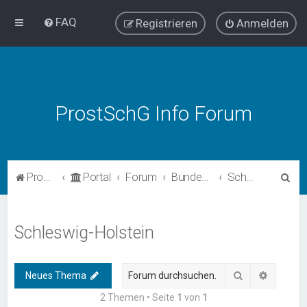
FAQ
Registrieren
Anmelden
ProstSchG Info Forum
S
ProstSchG
Portal
Forum
Bundesländer - Umsetzung und Erfahrungen mit ProstSchG
Schleswig-Holstein
u
c
Schleswig-Holstein
h
e
Suche
Erweiter
Neues Thema
2 Themen • Seite
1
von
1