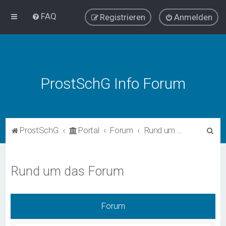
FAQ
Registrieren
Anmelden
ProstSchG Info Forum
S
ProstSchG
Portal
Forum
Rund um das Forum
u
c
Rund um das Forum
h
e
Forum