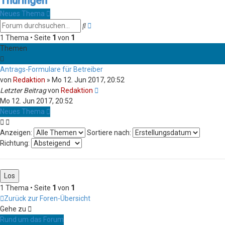
Thüringen
Neues Thema
Suche
Erweiterte
Suche
1 Thema • Seite
1
von
1
Themen
Antrags-Formulare für Betreiber
von
Redaktion
»
Mo 12. Jun 2017, 20:52
Letzter Beitrag
von
Redaktion
Mo 12. Jun 2017, 20:52
Neues Thema
Anzeigen:
Sortiere nach:
Richtung:
1 Thema • Seite
1
von
1
Zurück zur Foren-Übersicht
Gehe zu
Rund um das Forum