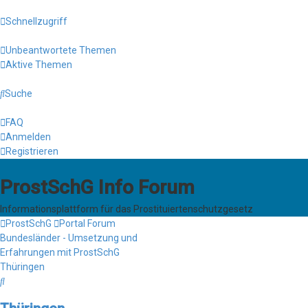
Schnellzugriff
Unbeantwortete Themen
Aktive Themen
Suche
FAQ
Anmelden
Registrieren
ProstSchG Info Forum
Informationsplattform für das Prostituiertenschutzgesetz
ProstSchG
Portal
Forum
Bundesländer - Umsetzung und
Erfahrungen mit ProstSchG
Thüringen
Suche