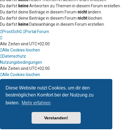
Du darfst
keine
Antworten zu Themen in diesem Forum erstellen.
Du darfst deine Beiträge in diesem Forum
nicht
ändern.
Du darfst deine Beiträge in diesem Forum
nicht
löschen.
Du darfst
keine
Dateianhänge in diesem Forum erstellen.
ProstSchG
Portal
Forum
Alle Zeiten sind
UTC+02:00
Alle Cookies löschen
Datenschutz
Nutzungsbedingungen
Alle Zeiten sind
UTC+02:00
Alle Cookies löschen
Datenschutz
Nutzungsbedingungen
Diese Website nutzt Cookies, um dir den
bestmöglichen Komfort bei der Nutzung zu
bieten.
Mehr erfahren
Verstanden!
Powered by
phpBB
™
• Design by
PlanetStyles
Deutsche Übersetzung durch
phpBB.de