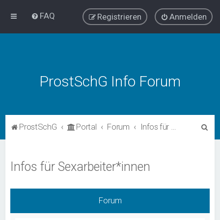
FAQ
Registrieren
Anmelden
ProstSchG Info Forum
S
ProstSchG
Portal
Forum
Infos für Sexarbeiter*innen
u
c
Infos für Sexarbeiter*innen
h
e
Forum