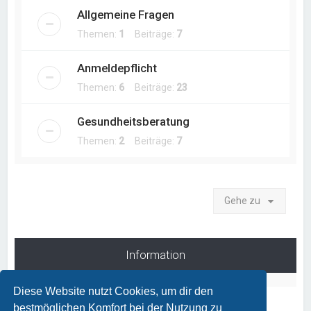
Allgemeine Fragen
Themen:
1
Beiträge:
7
Anmeldepflicht
Themen:
6
Beiträge:
23
Gesundheitsberatung
Themen:
2
Beiträge:
7
Gehe zu
Information
Diese Website nutzt Cookies, um dir den
bestmöglichen Komfort bei der Nutzung zu