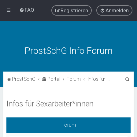
FAQ
Registrieren
Anmelden
ProstSchG Info Forum
S
ProstSchG
Portal
Forum
Infos für Sexarbeiter*innen
u
c
Infos für Sexarbeiter*innen
h
e
Forum