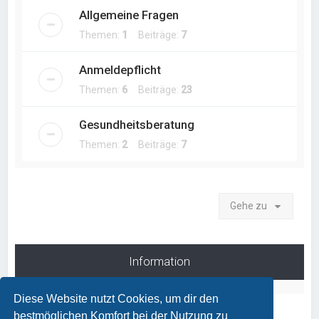
Allgemeine Fragen
Themen:
1
Beiträge:
7
Anmeldepflicht
Themen:
6
Beiträge:
23
Gesundheitsberatung
Themen:
2
Beiträge:
7
Gehe zu
Information
Diese Website nutzt Cookies, um dir den
bestmöglichen Komfort bei der Nutzung zu