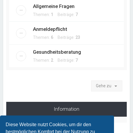
Allgemeine Fragen
Themen:
1
Beiträge:
7
Anmeldepflicht
Themen:
6
Beiträge:
23
Gesundheitsberatung
Themen:
2
Beiträge:
7
Gehe zu
Information
Diese Website nutzt Cookies, um dir den
bestmöglichen Komfort bei der Nutzung zu