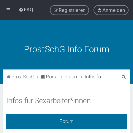
FAQ
Registrieren
Anmelden
ProstSchG Info Forum
S
ProstSchG
Portal
Forum
Infos für Sexarbeiter*innen
u
c
Infos für Sexarbeiter*innen
h
e
Forum