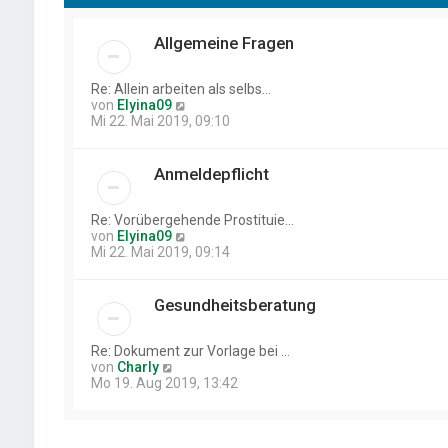
Allgemeine Fragen
Re: Allein arbeiten als selbs…
N
von
Elyina09
e
Mi 22. Mai 2019, 09:10
u
e
s
Anmeldepflicht
t
e
r
Re: Vorübergehende Prostituie…
B
N
von
Elyina09
e
e
Mi 22. Mai 2019, 09:14
i
u
t
e
r
s
Gesundheitsberatung
a
t
g
e
r
Re: Dokument zur Vorlage bei …
B
N
von
Charly
e
e
Mo 19. Aug 2019, 13:42
i
u
t
e
r
s
a
t