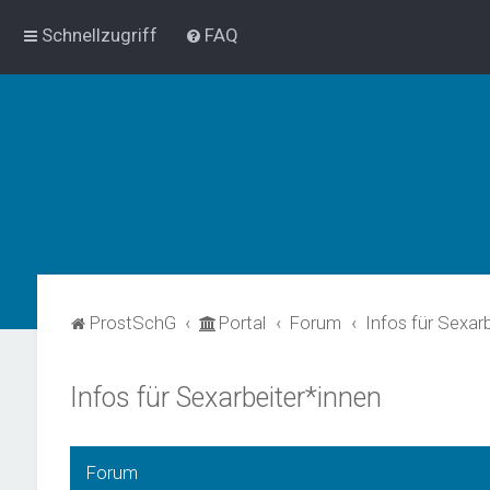
Schnellzugriff
FAQ
ProstSchG
Portal
Forum
Infos für Sexar
Infos für Sexarbeiter*innen
Forum