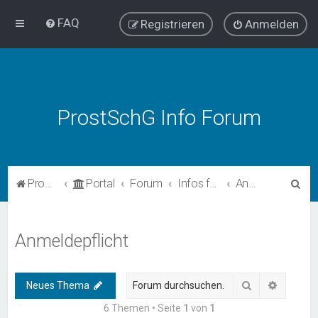
FAQ
Registrieren
Anmelden
ProstSchG Info Forum
S
ProstSchG
Portal
Forum
Infos für Sexarbeiter*innen
Anmeldepflicht
u
c
Anmeldepflicht
h
e
Suche
Erweiter
Neues Thema
6 Themen • Seite
1
von
1