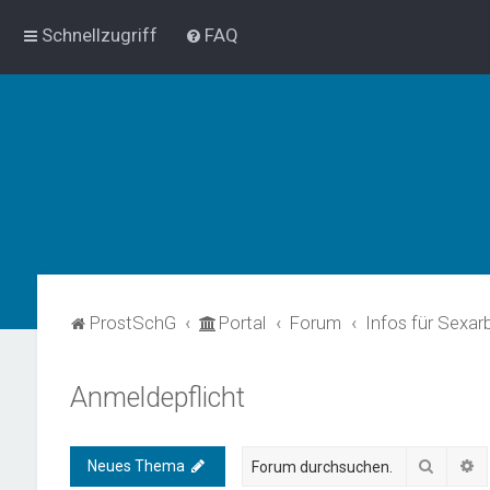
Schnellzugriff
FAQ
ProstSchG
Portal
Forum
Infos für Sexar
Anmeldepflicht
Suche
E
Neues Thema