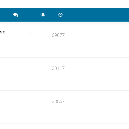
ise
1
69077
1
30117
1
33867